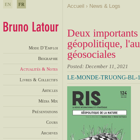
EN
FR
Accueil
›
News & Logs
Deux importants e
géopolitique, l'a
Mode D’Emploi
géosociales
Biographie
Posted: December 11, 2021
Actualités & Notes
LE-MONDE-TRUONG-BL-11
Livres & Collectifs
Articles
Média Mix
Présentations
Cours
Archives