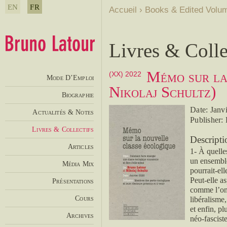
EN
FR
Accueil
›
Books & Edited Volu
Livres & Colle
Mémo sur la 
(XX) 2022
Mode D’Emploi
Nikolaj Schultz)
Biographie
Date: Janv
Actualités & Notes
Publisher:
Livres & Collectifs
Descripti
Articles
1- À quelles
un ensembl
Média Mix
pourrait-ell
Peut-elle as
Présentations
comme l’ont 
Cours
libéralisme,
et enfin, pl
Archives
néo-fasciste