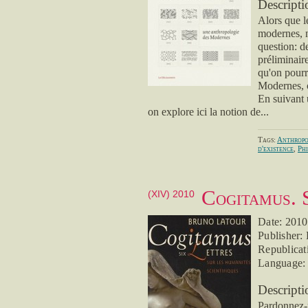
Descripti
Alors que l
modernes, n
question: d
préliminair
qu'on pourr
Modernes, c
En suivant 
on explore ici la notion de...
Tags:
Anthropo
d'existence
,
Phi
Cogitamus. S
(XIV) 2010
Date: 201
Publisher:
Republicat
Language:
Descripti
Pardonnez-m