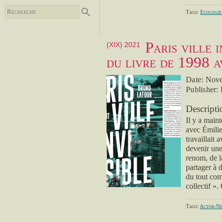
Tags:
Ecologie
Paris ville 
(XIX) 2021
du livre de 1998 a
Date: Nov
Publisher:
Descripti
Il y a maint
avec Émili
travaillait
devenir une
renom, de l
partager à 
du tout com
collectif »
Tags:
Actor-N