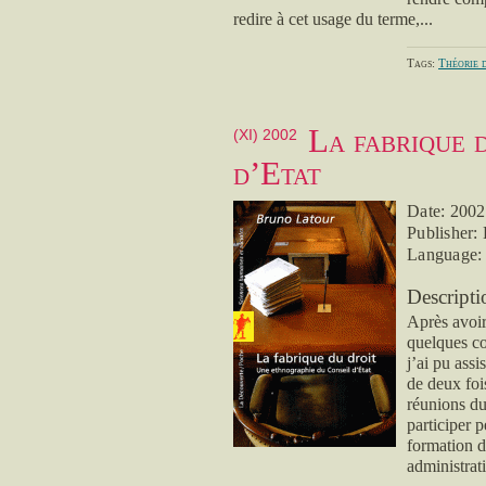
redire à cet usage du terme,...
Tags:
Théorie d
La fabrique 
(XI) 2002
d’Etat
Date: 2002
Publisher:
Language:
Descripti
Après avoir
quelques co
j’ai pu ass
de deux foi
réunions du
participer 
formation d
administrati