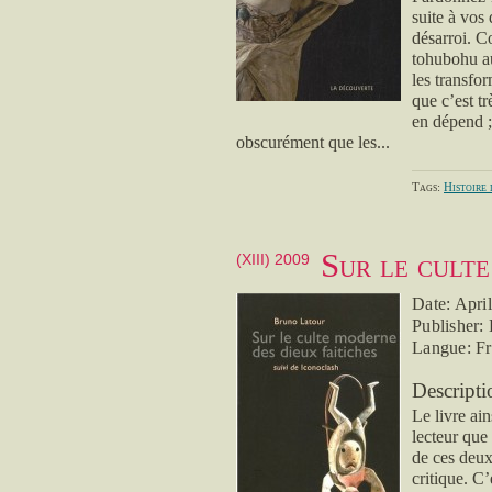
suite à vos
désarroi. C
tohubohu a
les transfo
que c’est tr
en dépend ;
obscurément que les...
Tags:
Histoire 
Sur le culte
(XIII) 2009
Date: Apri
Publisher:
Langue: F
Descripti
Le livre ai
lecteur que
de ces deux 
critique. C