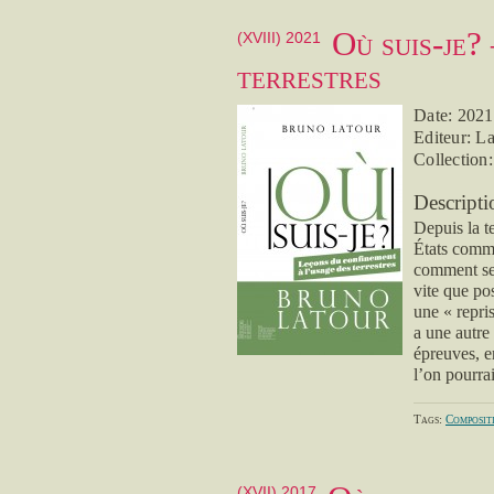
Où suis-je?
(XVIII) 2021
terrestres
Date: 2021
Editeur: L
Collection
Descripti
Depuis la t
États comme
comment se 
vite que po
une « repris
a une autre 
épreuves, e
l’on pourrai
Tags:
Composit
(XVII) 2017