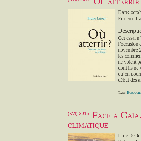
Où atterrir
Date: octo
Editeur: L
Descripti
Cet essai n’
l’occasion 
novembre 2
les comment
ne voient p
dont ils ne
qu’on pourr
début des a
Tags:
Ecologie
Face à Gaïa
(XVI) 2015
climatique
Date: 6 Oc