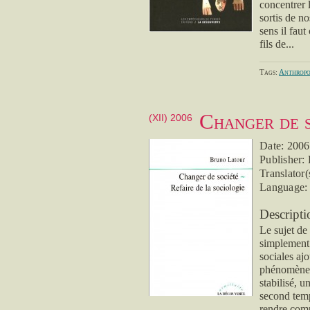
concentrer l
sortis de n
sens il fau
fils de...
Tags:
Anthropo
Changer de s
(XII) 2006
Date: 2006
Publisher:
Translator(
Language:
Descripti
Le sujet de 
simplement 
sociales ajo
phénomène, 
stabilisé, 
second temp
rendre comp