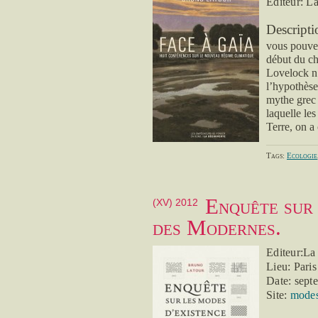
Editeur: L
Descripti
vous pouvez
début du ch
Lovelock n
l’hypothès
mythe grec 
laquelle le
Terre, on a 
Tags:
Ecologie
Enquête sur 
(XV) 2012
des Modernes.
Editeur:La
Lieu: Paris
Date: sept
Site:
modes