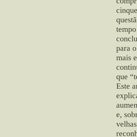
compre
cinque
questã
tempo 
conclu
para o
mais e
conti
que “t
Este 
explic
aumen
e, sob
velhas
recon