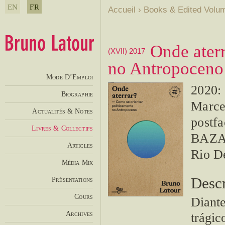
EN
FR
Accueil
›
Books & Edited Volu
Onde aterr
(XVII) 2017
no Antropoceno
Mode D’Emploi
2020: 
Biographie
Marce
Actualités & Notes
postf
Livres & Collectifs
BAZA
Articles
Rio D
Média Mix
Descr
Présentations
Cours
Diante
Archives
trágic