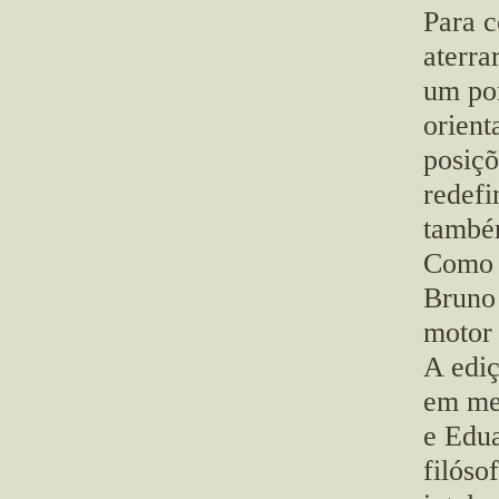
Para c
aterra
um pon
orient
posiçõ
redefi
também
Como u
Bruno 
motor 
A ediç
em me
e Edua
filóso