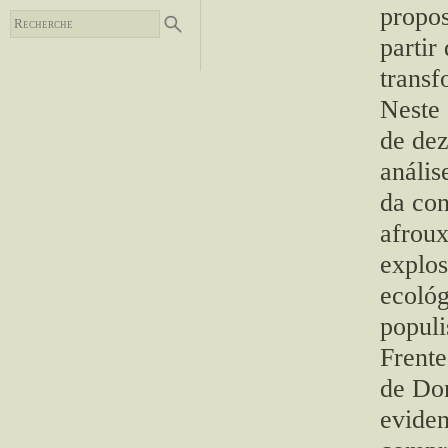
propos
partir
transf
Neste 
de dez
anális
da con
afrou
explos
ecológ
popul
Frente
de Do
eviden