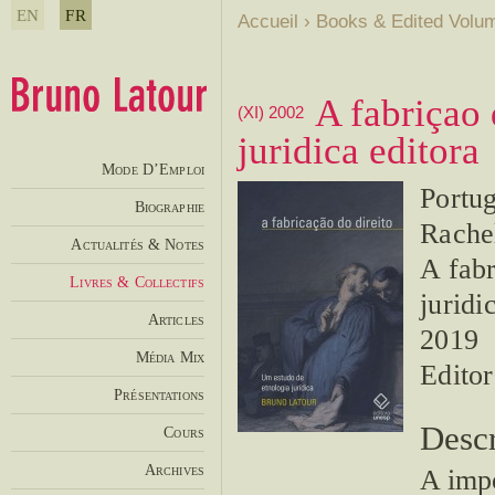
EN
FR
Accueil
›
Books & Edited Volu
A fabriçao 
(XI) 2002
juridica editora
Mode D’Emploi
Portug
Biographie
Rache
Actualités & Notes
A fabr
Livres & Collectifs
juridi
Articles
2019
Média Mix
Edito
Présentations
Descr
Cours
Archives
A impo