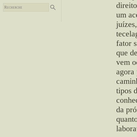
direit
um ace
juízes
tecela
fator 
que de
vem oc
agora 
caminh
tipos 
conhec
da pró
quanto
labora