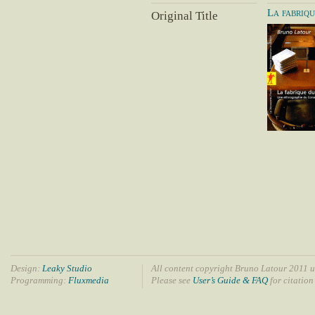
La fabriqu
Original Title
Design:
Leaky Studio
All content copyright Bruno Latour 2011 u
Programming:
Fluxmedia
Please see
User’s Guide & FAQ
for citation