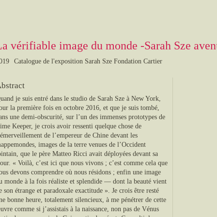
La vérifiable image du monde -Sarah Sze ave
019
Catalogue de l'exposition Sarah Sze Fondation Cartier
bstract
uand je suis entré dans le studio de Sarah Sze à New York,
our la première fois en octobre 2016, et que je suis tombé,
ans une demi-obscurité, sur l’un des immenses prototypes de
ime Keeper, je crois avoir ressenti quelque chose de
’émerveillement de l’empereur de Chine devant les
appemondes, images de la terre venues de l’Occident
ointain, que le père Matteo Ricci avait déployées devant sa
our. « Voilà, c’est ici que nous vivons ; c’est comme cela que
ous devons comprendre où nous résidons ; enfin une image
u monde à la fois réaliste et splendide — dont la beauté vient
e son étrange et paradoxale exactitude ». Je crois être resté
ne bonne heure, totalement silencieux, à me pénétrer de cette
uvre comme si j’assistais à la naissance, non pas de Vénus