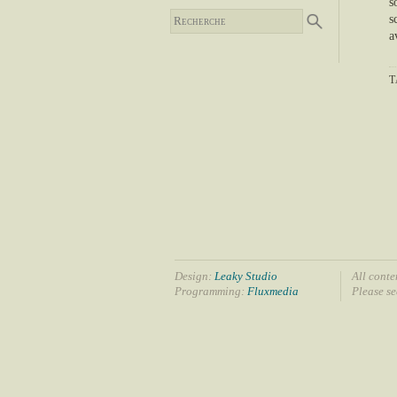
s
s
a
T
Design:
Leaky Studio
All conte
Programming:
Fluxmedia
Please s