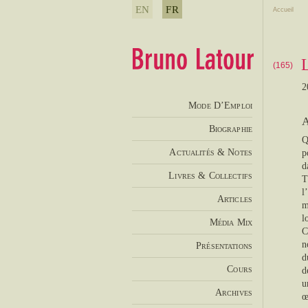
EN
FR
Accueil
(165)
2
Mode D’Emploi
A
Biographie
Q
Actualités & Notes
p
d
Livres & Collectifs
T
l
Articles
m
l
Média Mix
C
n
Présentations
d
Cours
d
u
Archives
œ