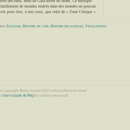
ortie des eaux, mais de Gaia sortie du néant. Ce multiple
cintillement de mondes insérés dans des mondes ne pouvait
voir pour titre, à mes yeux, que celui de « Zone Critique ».
ags:
Ecologie
,
Histoire de l'art
,
Histoire des sciences
,
Visualisation
nt copyright Bruno Latour 2011 unless otherwise noted
ee
User’s Guide & FAQ
for citation protocols