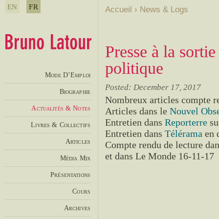
EN
FR
Accueil
›
News & Logs
Presse à la sorti
politique
Mode D’Emploi
Posted: December 17, 2017
Biographie
Nombreux articles compte re
Actualités & Notes
Articles dans le
Nouvel Obse
Entretien dans
Reporterre
sur
Livres & Collectifs
Entretien dans
Télérama
en 
Articles
Compte rendu de lecture da
et dans Le Monde 16-11-17
Média Mix
Présentations
Cours
Archives