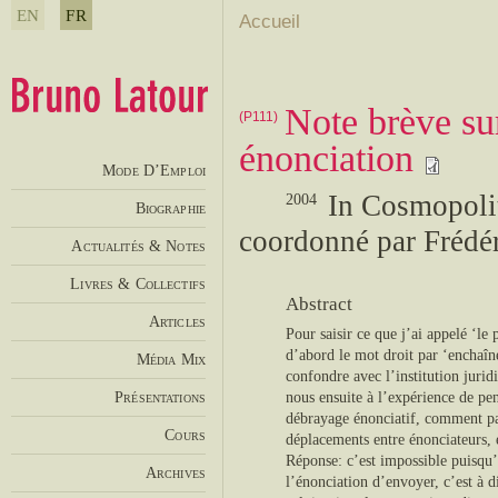
EN
FR
Accueil
Note brève su
(P111)
énonciation
Mode D’Emploi
In Cosmopolit
2004
Biographie
coordonné par Frédér
Actualités & Notes
Livres & Collectifs
Abstract
Articles
Pour saisir ce que j’ai appelé ‘le
d’abord le mot droit par ‘enchaîn
Média Mix
confondre avec l’institution juri
Présentations
nous ensuite à l’expérience de pen
débrayage énonciatif, comment pa
Cours
déplacements entre énonciateurs, 
Réponse: c’est impossible puisqu’i
Archives
l’énonciation d’envoyer, c’est à di