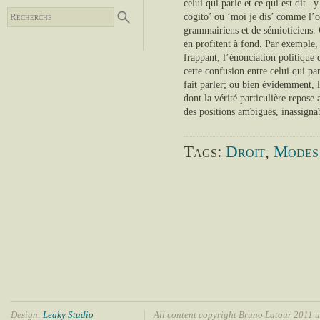
celui qui parle et ce qui est dit 
cogito’ ou ‘moi je dis’ comme l’o
grammairiens et de sémioticiens. 
en profitent à fond. Par exemple, 
frappant, l’énonciation politique 
cette confusion entre celui qui parl
fait parler; ou bien évidemment, l
dont la vérité particulière repose 
des positions ambiguës, inassigna
Tags:
Droit
,
Modes 
Design:
Leaky Studio
All content copyright Bruno Latour 2011 u