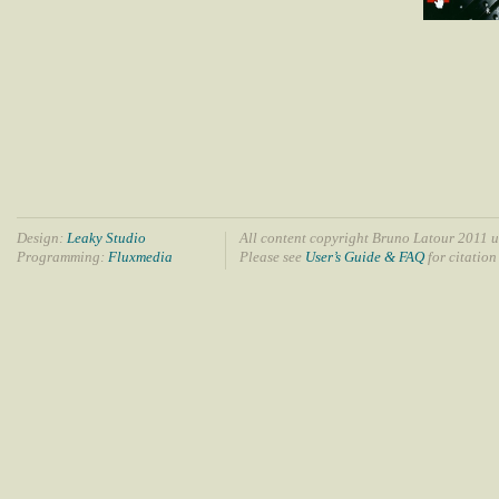
Design:
Leaky Studio
All content copyright Bruno Latour 2011 u
Programming:
Fluxmedia
Please see
User’s Guide & FAQ
for citation