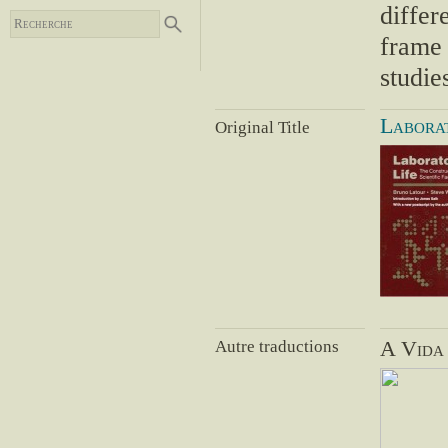
differ
frame 
studie
Laborat
Original Title
Autre traductions
A Vida 