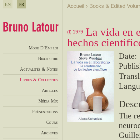
EN
FR
Accueil
›
Books & Edited Volu
La vida en e
(I) 1979
hechos cientific
Mode D’Emploi
Date:
Biographie
Publis
Actualités & Notes
Transl
Livres & Collectifs
Langu
Articles
Média Mix
Descr
Présentations
The re
Cours
neuroe
Archives
Guille