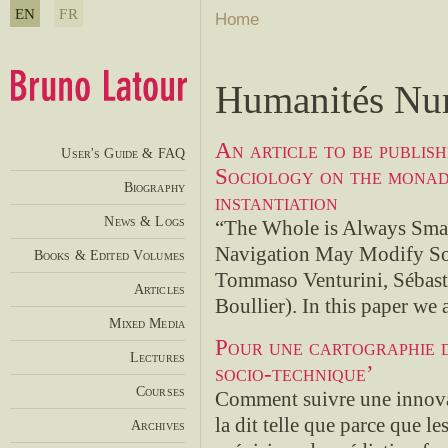
EN
FR
Home
Humanités Nu
An article to be publis
User's Guide & FAQ
Sociology on the monad
Biography
instantiation
News & Logs
“The Whole is Always Smal
Navigation May Modify Soc
Books & Edited Volumes
Tommaso Venturini, Sébas
Articles
Boullier). In this paper we a
Mixed Media
Pour une cartographie d
Lectures
socio-technique’
Courses
Comment suivre une innovat
la dit telle que parce que l
Archives