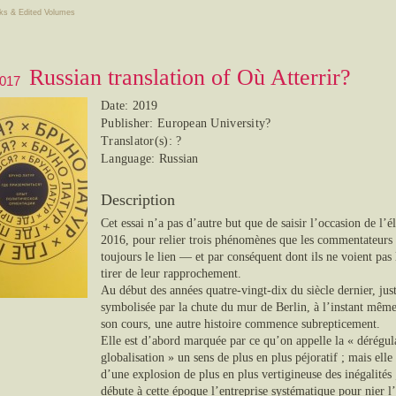
ks & Edited Volumes
Russian translation of Où Atterrir?
2017
Date: 2019
Publisher: European University?
Translator(s): ?
Language: Russian
Description
Cet essai n’a pas d’autre but que de saisir l’occasion de 
2016, pour relier trois phénomènes que les commentateurs o
toujours le lien — et par conséquent dont ils ne voient pas
tirer de leur rapprochement.
Au début des années quatre-vingt-dix du siècle dernier, ju
symbolisée par la chute du mur de Berlin, à l’instant même 
son cours, une autre histoire commence subrepticement.
Elle est d’abord marquée par ce qu’on appelle la « dérégul
globalisation » un sens de plus en plus péjoratif ; mais elle 
d’une explosion de plus en plus vertigineuse des inégalités 
débute à cette époque l’entreprise systématique pour nier l