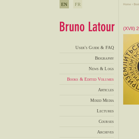
EN
FR
Home
›
Boo
(XVII) 
User's Guide & FAQ
Biography
News & Logs
Books & Edited Volumes
Articles
Mixed Media
Lectures
Courses
Archives