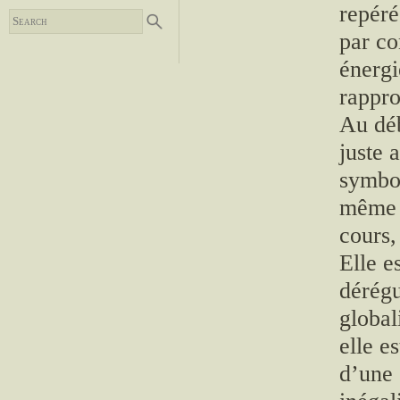
repéré
par co
énergi
rappr
Au déb
juste 
symbol
même o
cours,
Elle e
dérégu
global
elle e
d’une 