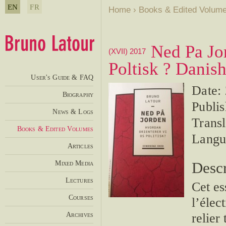
EN
FR
Home
›
Books & Edited Volum
Ned Pa Jo
(XVII) 2017
Poltisk ? Danish
User's Guide & FAQ
Date:
Biography
Publi
News & Logs
Transl
Books & Edited Volumes
Langu
Articles
Mixed Media
Descr
Lectures
Cet es
Courses
l’élec
Archives
relier