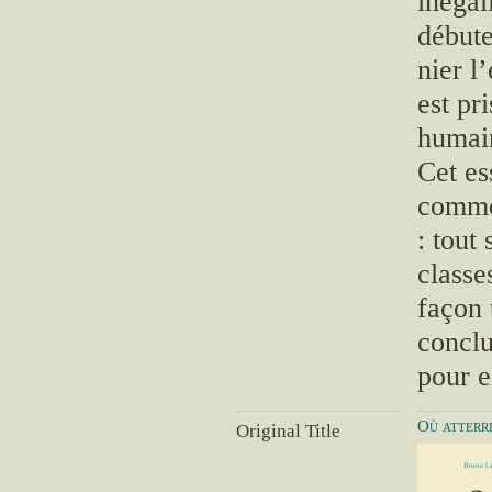
inégal
débute
nier l
est pr
humain
Cet es
comme
: tout
classe
façon 
conclu
pour e
Où atterr
Original Title